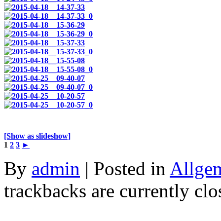
[Show as slideshow]
1
2
3
►
By
admin
| Posted in
Allge
trackbacks are currently clo