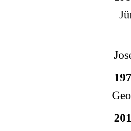
Jü
Jos
197
Geo
201