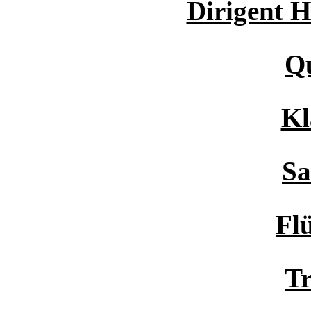
Dirigent 
Qu
Kl
Sa
Fl
T