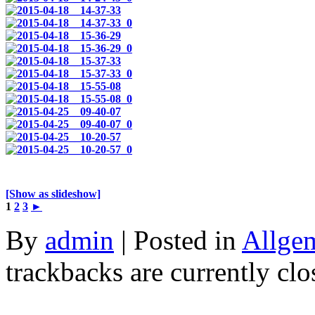
[Show as slideshow]
1
2
3
►
By
admin
| Posted in
Allge
trackbacks are currently clo